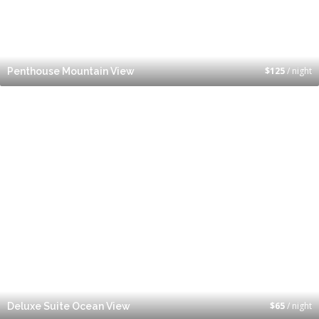
$
125
/ night
Penthouse Mountain View
$
65
/ night
Deluxe Suite Ocean View