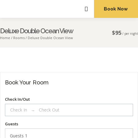
Book Now
ABOUT US
Deluxe Double Ocean View
$
95
/
per night
Home
Rooms
Deluxe Double Ocean View
Book Your Room
Check In/Out
Guests
Guests
1