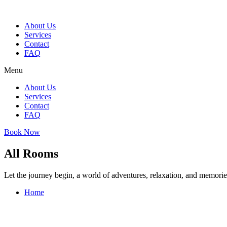
Skip
to
About Us
content
Services
Contact
FAQ
Menu
About Us
Services
Contact
FAQ
Book Now
All Rooms
Let the journey begin, a world of adventures, relaxation, and memorie
Home