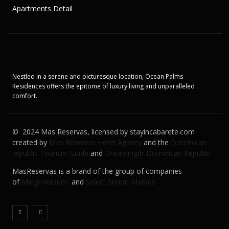
Apartments Detail
Nestled in a serene and picturesque location, Ocean Palms
Residences offers the epitome of luxury living and unparalleled
comfort.
© 2024 Mas Reservas, licensed by stayincabarete.com
created by
Mas Reservas Hotel Agency
and the
Dominican
republic Tourism Guide
and
Dreamingdr Dominican Republic
MasReservas is a brand of the group of companies
of
MingoVersum
and
Select Simon Markus