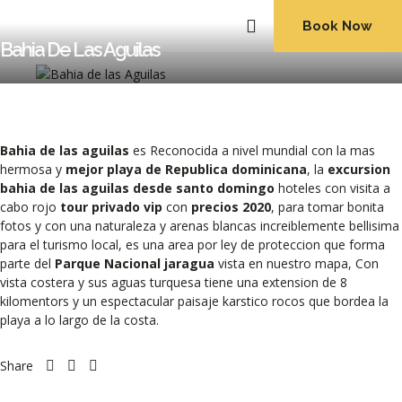
Book Now
ABOUT US
Bahia De Las Aguilas
Bahia de las aguilas
es Reconocida a nivel mundial con la mas
hermosa y
mejor playa de Republica dominicana
, la
excursion
bahia de las aguilas desde santo domingo
hoteles con visita a
cabo rojo
tour privado vip
con
precios 2020
, para tomar bonita
fotos y con una naturaleza y arenas blancas increiblemente bellisima
para el turismo local, es una area por ley de proteccion que forma
parte del
Parque Nacional jaragua
vista en nuestro mapa, Con
vista costera y sus aguas turquesa tiene una extension de 8
kilomentors y un espectacular paisaje karstico rocos que bordea la
playa a lo largo de la costa.
Share