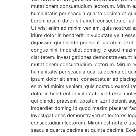
mutationem consuetudium lectorum. Mirum est
humanitatis per seacula quarta decima et qui
Lorem ipsum dolor sit amet, consectetuer adi
Ut wisi enim ad minim veniam, quis nostrud e
iriure dolor in hendrerit in vulputate velit es
dignissim qui blandit praesent luptatum zzril 
congue nihil imperdiet doming id quod mazim p
claritatem. Investigationes demonstraverunt l
mutationem consuetudium lectorum. Mirum est
humanitatis per seacula quarta decima et qui
ipsum dolor sit amet, consectetuer adipiscin
enim ad minim veniam, quis nostrud exerci tat
dolor in hendrerit in vulputate velit esse mole
qui blandit praesent luptatum zzril delenit au
imperdiet doming id quod mazim placerat facer
Investigationes demonstraverunt lectores lege
consuetudium lectorum. Mirum est notare qua
seacula quarta decima et quinta decima. Eode