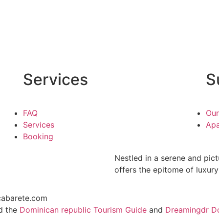
Services
S
FAQ
Our
Services
Apa
Booking
Nestled in a serene and pic
offers the epitome of luxury
cabarete.com
d the
Dominican republic Tourism Guide
and
Dreamingdr Do