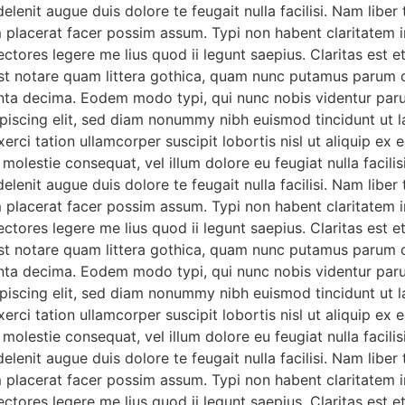
delenit augue duis dolore te feugait nulla facilisi. Nam lib
lacerat facer possim assum. Typi non habent claritatem insi
ectores legere me lius quod ii legunt saepius. Claritas est 
 notare quam littera gothica, quam nunc putamus parum cl
nta decima. Eodem modo typi, qui nunc nobis videntur parum 
piscing elit, sed diam nonummy nibh euismod tincidunt ut l
xerci tation ullamcorper suscipit lobortis nisl ut aliquip
se molestie consequat, vel illum dolore eu feugiat nulla facil
delenit augue duis dolore te feugait nulla facilisi. Nam lib
lacerat facer possim assum. Typi non habent claritatem insi
ectores legere me lius quod ii legunt saepius. Claritas est 
 notare quam littera gothica, quam nunc putamus parum cl
nta decima. Eodem modo typi, qui nunc nobis videntur parum 
piscing elit, sed diam nonummy nibh euismod tincidunt ut l
xerci tation ullamcorper suscipit lobortis nisl ut aliquip
se molestie consequat, vel illum dolore eu feugiat nulla facil
delenit augue duis dolore te feugait nulla facilisi. Nam lib
lacerat facer possim assum. Typi non habent claritatem insi
ectores legere me lius quod ii legunt saepius. Claritas est 