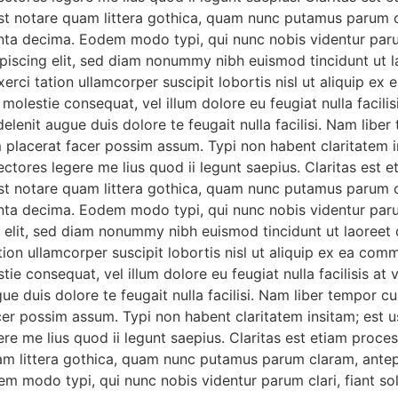
 notare quam littera gothica, quam nunc putamus parum cl
nta decima. Eodem modo typi, qui nunc nobis videntur parum 
piscing elit, sed diam nonummy nibh euismod tincidunt ut l
xerci tation ullamcorper suscipit lobortis nisl ut aliquip
se molestie consequat, vel illum dolore eu feugiat nulla facil
delenit augue duis dolore te feugait nulla facilisi. Nam lib
lacerat facer possim assum. Typi non habent claritatem insi
ectores legere me lius quod ii legunt saepius. Claritas est 
 notare quam littera gothica, quam nunc putamus parum cl
nta decima. Eodem modo typi, qui nunc nobis videntur parum
g elit, sed diam nonummy nibh euismod tincidunt ut laoreet 
ion ullamcorper suscipit lobortis nisl ut aliquip ex ea co
stie consequat, vel illum dolore eu feugiat nulla facilisis a
gue duis dolore te feugait nulla facilisi. Nam liber tempor c
 possim assum. Typi non habent claritatem insitam; est usus
re me lius quod ii legunt saepius. Claritas est etiam proc
m littera gothica, quam nunc putamus parum claram, antepo
m modo typi, qui nunc nobis videntur parum clari, fiant so