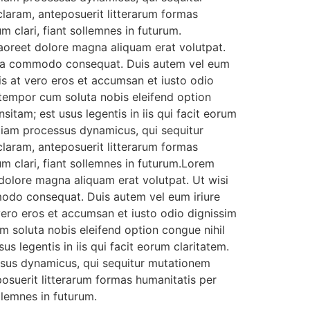
aram, anteposuerit litterarum formas
clari, fiant sollemnes in futurum.
aoreet dolore magna aliquam erat volutpat.
 ex ea commodo consequat. Duis autem vel eum
isis at vero eros et accumsan et iusto odio
er tempor cum soluta nobis eleifend option
tam; est usus legentis in iis qui facit eorum
etiam processus dynamicus, qui sequitur
aram, anteposuerit litterarum formas
 clari, fiant sollemnes in futurum.Lorem
dolore magna aliquam erat volutpat. Ut wisi
mmodo consequat. Duis autem vel eum iriure
t vero eros et accumsan et iusto odio dignissim
um soluta nobis eleifend option congue nihil
 legentis in iis qui facit eorum claritatem.
essus dynamicus, qui sequitur mutationem
suerit litterarum formas humanitatis per
llemnes in futurum.